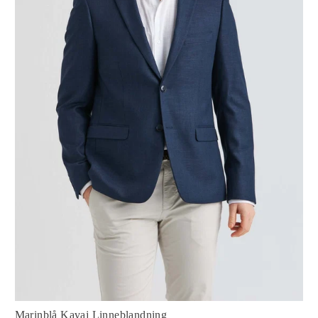
Marinblå Kavaj Linneblandning