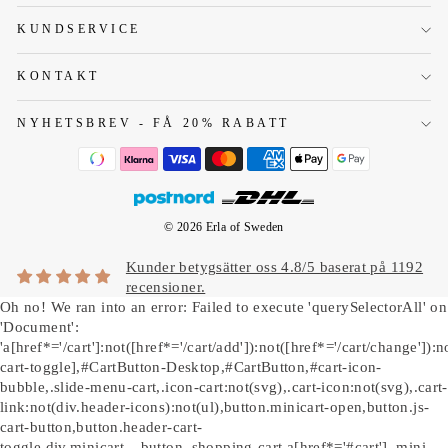
KUNDSERVICE
KONTAKT
NYHETSBREV - FÅ 20% RABATT
© 2026 Erla of Sweden
Kunder betygsätter oss 4.8/5 baserat på 1192
recensioner.
Oh no! We ran into an error:
Failed to execute 'querySelectorAll' on
'Document':
'a[href*='/cart']:not([href*='/cart/add']):not([href*='/cart/change']):no
cart-toggle],#CartButton-Desktop,#CartButton,#cart-icon-
bubble,.slide-menu-cart,.icon-cart:not(svg),.cart-icon:not(svg),.cart-
link:not(div.header-icons):not(ul),button.minicart-open,button.js-
cart-button,button.header-cart-
toggle,div.minicart__button,.shopping-cart a[href*='#cart'],.mini-