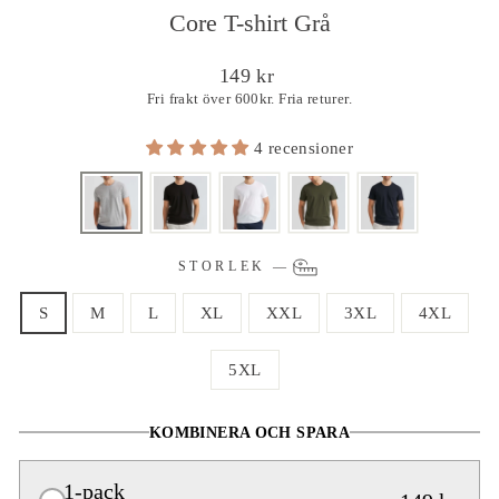
Core T-shirt Grå
Ordinarie
149 kr
pris
Fri frakt över 600kr. Fria returer.
4 recensioner
STORLEK
—
S
M
L
XL
XXL
3XL
4XL
5XL
KOMBINERA OCH SPARA
1-pack