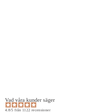
Core T-shirt Grå
4 recensioner
149 kr
Vad våra kunder säger
4.8/5 från 1122 recensioner