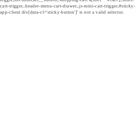
cart-trigger,.header-menu-cart-drawer,.js-mini-cart-trigger,#sticky-
app-client div[data-cl='sticky-button']' is not a valid selector.