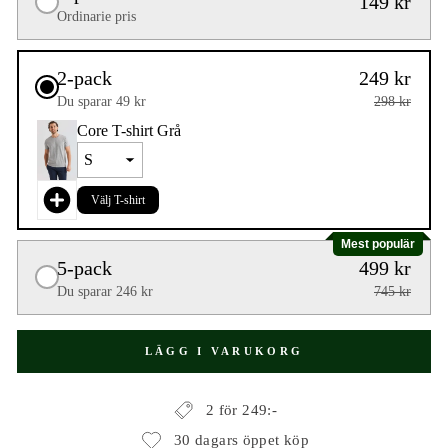
149 kr
Ordinarie pris
2-pack
249 kr
Du sparar 49 kr
298 kr
Core T-shirt Grå
Välj T-shirt
Mest populär
5-pack
499 kr
Du sparar 246 kr
745 kr
LÄGG I VARUKORG
2 för 249:-
30 dagars öppet köp