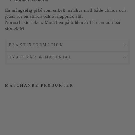
En mångsidig piké som enkelt matchas med både chinos och
jeans för en stilren och avslappnad stil.
Normal i storleken. Modellen på bilden är 185 cm och bär
storlek M
FRAKTINFORMATION
TVÄTTRÅD & MATERIAL
MATCHANDE PRODUKTER
Ros
a
Piké
tröj
a
med
Kon