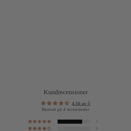
trast
deta
ljer
4
recensioner
399
kr
Kundrecensioner
4.50 av 5
Baserat på 4 recensioner
3
0