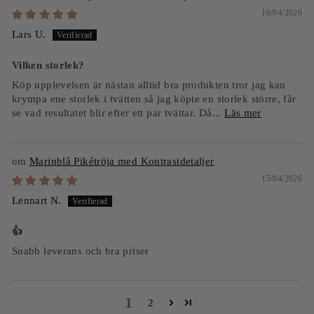
16/04/2026
Lars U.
Vilken storlek?
Köp upplevelsen är nästan alltid bra produkten tror jag kan
krympa ene storlek i tvätten så jag köpte en storlek större, får
se vad resultatet blir efter ett par tvättar. Då...
Läs mer
Marinblå Pikétröja med Kontrastdetaljer
15/04/2026
Lennart N.
👍
Snabb leverans och bra priser
1
2