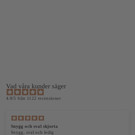
Rosa Pikétröja med
Kontrastdetaljer
4 recensioner
399 kr
Vad våra kunder säger
4.8/5 från 1122 recensioner
Fina kläder och bra kvalitet
Alltid snabb leverans och rätt storlek mycket nöjd och