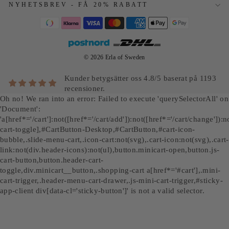
NYHETSBREV - FÅ 20% RABATT
© 2026 Erla of Sweden
Kunder betygsätter oss 4.8/5 baserat på 1193
recensioner.
Oh no! We ran into an error:
Failed to execute 'querySelectorAll' on
'Document':
'a[href*='/cart']:not([href*='/cart/add']):not([href*='/cart/change']):no
cart-toggle],#CartButton-Desktop,#CartButton,#cart-icon-
bubble,.slide-menu-cart,.icon-cart:not(svg),.cart-icon:not(svg),.cart-
link:not(div.header-icons):not(ul),button.minicart-open,button.js-
cart-button,button.header-cart-
toggle,div.minicart__button,.shopping-cart a[href*='#cart'],.mini-
cart-trigger,.header-menu-cart-drawer,.js-mini-cart-trigger,#sticky-
app-client div[data-cl='sticky-button']' is not a valid selector.