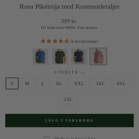
Rosa Pikétröja med Kontrastdetaljer
Ordinarie
399 kr
pris
Fri frakt över 600kr. Fria returer.
4 recensioner
STORLEK
—
S
M
L
XL
XXL
3XL
4XL
5XL
LÄGG I VARUKORG
30 dagars öppet köp