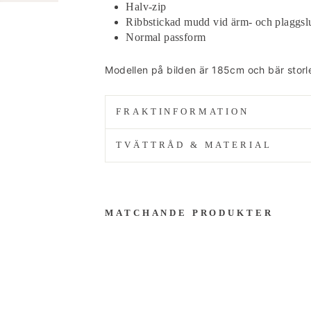
Halv-zip
Ribbstickad mudd vid ärm- och plaggsl
Normal passform
Modellen på bilden är 185cm och bär stor
FRAKTINFORMATION
TVÄTTRÅD & MATERIAL
MATCHANDE PRODUKTER
Grå
Kab
elsti
ckad
Halv