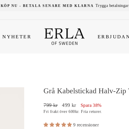
Trygga betalningar
KÖP NU - BETALA SENARE MED KLARNA
NYHETER
ERBJUDA
Grå Kabelstickad Halv-Zip 
Ordinarie
Försäljningspris
799 kr
499 kr
Spara 38%
pris
Fri frakt över 600kr. Fria returer.
9 recensioner