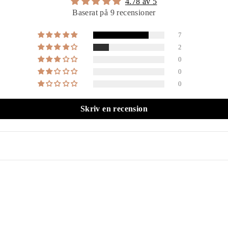
4.78 av 5
Baserat på 9 recensioner
7
2
0
0
0
Skriv en recension