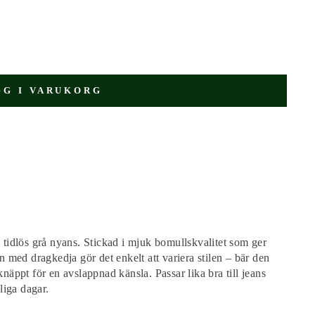
GG I VARUKORG
i tidlös grå nyans. Stickad i mjuk bomullskvalitet som ger
med dragkedja gör det enkelt att variera stilen – bär den
knäppt för en avslappnad känsla. Passar lika bra till jeans
yliga dagar.