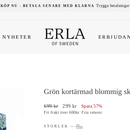
Trygga betalningar
KÖP NU - BETALA SENARE MED KLARNA
NYHETER
ERBJUDA
Grön kortärmad blommig sk
Ordinarie
Försäljningspris
699 kr
299 kr
Spara 57%
pris
Fri frakt över 600kr. Fria returer.
STORLEK
—