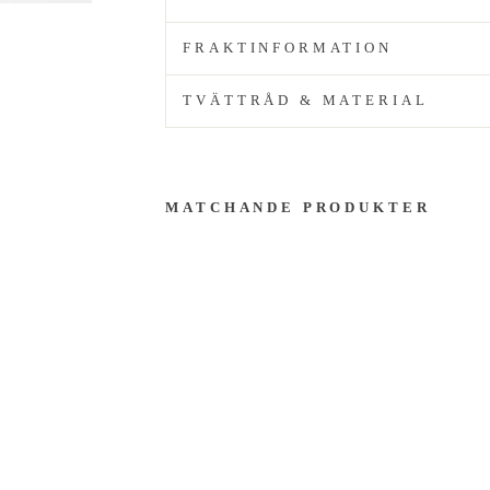
FRAKTINFORMATION
TVÄTTRÅD & MATERIAL
MATCHANDE PRODUKTER
G
r
ö
n
k
o
r
t
ä
r
m