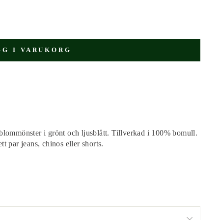
GG I VARUKORG
lommönster i grönt och ljusblått. Tillverkad i 100% bomull.
 par jeans, chinos eller shorts.