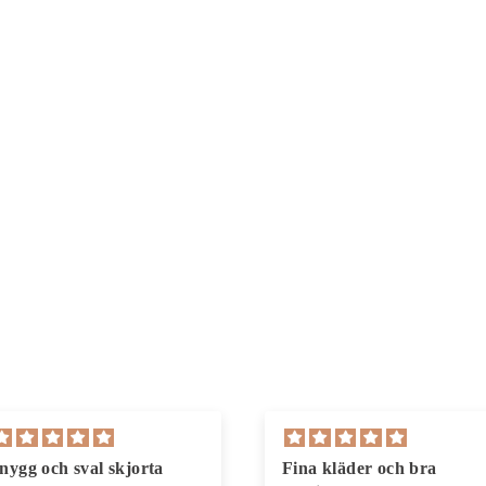
ina kläder och bra
Bra passform / storlek