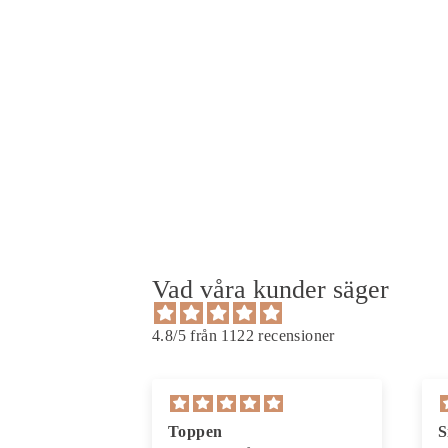
Grön kortärmad blommig skjorta
Ordinarie
Försäljningspris
699 kr
299 kr
Spara 57%
pris
Vad våra kunder säger
4.8/5 från 1122 recensioner
Snygg och sval skjorta
F