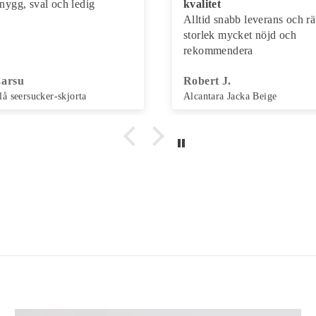
valitet
Snabb leverans
lltid snabb leverans och rätt
torlek mycket nöjd och
ekommendera
obert J.
Hans S.
lcantara Jacka Beige
Harrington Jacka Grå