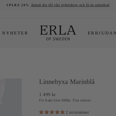
1-3 dagars leveranstid | 30 dagars öppet köp
4.8/5 ⭐⭐⭐⭐⭐
NYHETER
ERBJUDA
Linnebyxa Marinblå
Ordinarie
1 499 kr
pris
Fri frakt över 600kr. Fria returer.
2 recensioner