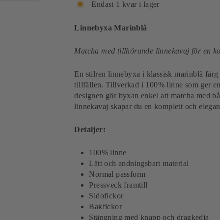
Endast 1 kvar i lager
Linnebyxa Marinblå
Matcha med tillhörande linnekavaj för en k
En stilren linnebyxa i klassisk marinblå fär
tillfällen. Tillverkad i 100% linne som ger 
designen gör byxan enkel att matcha med bå
linnekavaj skapar du en komplett och elegan
Detaljer:
100% linne
Lätt och andningsbart material
Normal passform
Pressveck framtill
Sidofickor
Bakfickor
Stängning med knapp och dragkedja