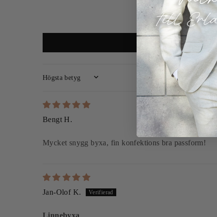
SORT BY
Bengt H.
Mycket snygg byxa, fin konfektions bra passform!
Jan-Olof K.
Linnebyxa