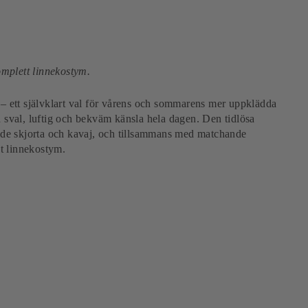
omplett linnekostym.
g – ett självklart val för vårens och sommarens mer uppklädda
en sval, luftig och bekväm känsla hela dagen. Den tidlösa
de skjorta och kavaj, och tillsammans med matchande
t linnekostym.