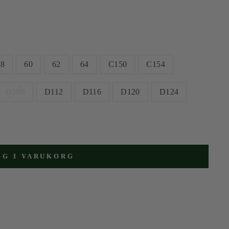
58
60
62
64
C150
C154
D108
D112
D116
D120
D124
GG I VARUKORG