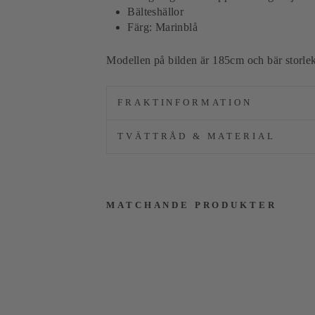
Bälteshällor
Färg: Marinblå
Modellen på bilden är 185cm och bär storle
FRAKTINFORMATION
TVÄTTRÅD & MATERIAL
MATCHANDE PRODUKTER
Linn
ebyx
a
Mari
nblå