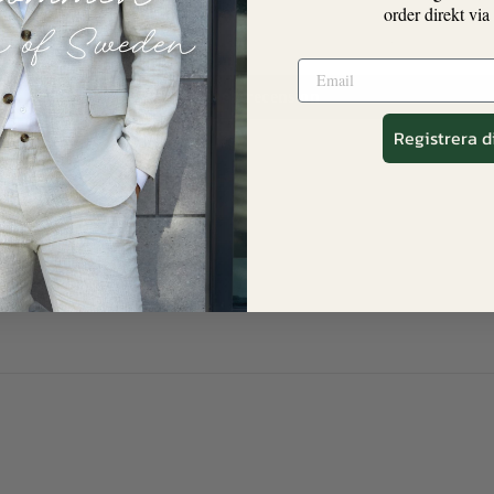
order direkt via
0
0
Skriv en recension
Registrera d