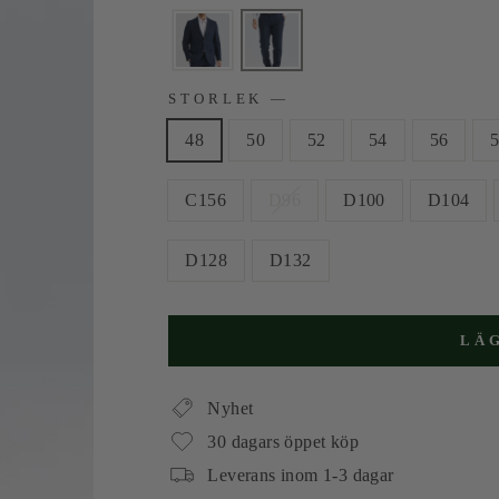
STORLEK
—
48
50
52
54
56
C156
D96
D100
D104
D128
D132
LÄ
Nyhet
30 dagars öppet köp
Leverans inom 1-3 dagar